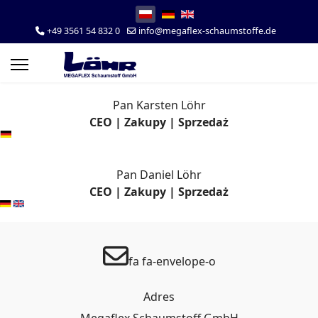
Wybierz swój język
+49 3561 54 832 0
info@megaflex-schaumstoffe.de
Pan Karsten Löhr
CEO | Zakupy | Sprzedaż
Pan Daniel Löhr
CEO | Zakupy | Sprzedaż
fa fa-envelope-o
Adres